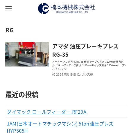
RG
アマダ 油圧ブレーキプレス
RG-35
メーカー アマダ 型式 RG-35 仕様 テーブル長さ：1200mm圧力能
力：35tonストローク長さ：100mmギャップ深さ：200mmオープン
ハイト：370…
2024年5月9日
プレス機
最近の投稿
ダイマック ロールフィーダー RF20A
JAM(日本オートマチックマシン) 5ton油圧プレス
HYP505H