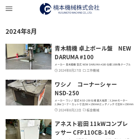
2024年8月
青木精機 卓上ボール盤 NEW
DARUMA #100
メーカー 青木精機 型式 NEW DARUMA #100 仕様 100V角テーブル
2024年8月27日
工作機械
ワシノ コーナーシャー
NSD-250
メーカー ワシノ 型式 NSD-250 仕様 最大板厚：3.2mmモーター
2.2kwコーナーカット寸法250×250mmエッヂノッチ寸法50×150mm
2024年8月22日
板金機械
アネスト岩田 11kWコンプレ
ッサー CFP110CB-14D