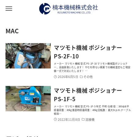
MAC
マツモト機械 ポジショナー
PS-2F-10
メーカー マツモト機械 型式 PS-2F-10 マツモト機械製ポジショナ
ー、高価買取いたします！ やむを得ない廃業での機械査定も工場設
備一式で対応いたします！ …
2026年6月5日
その他
マツモト機械 ポジショナー
PS-1F-5
メーカー マツモト機械 型式 PS-1F-5 年式 不明 仕様 径：300φ水平
搭載荷重：80kg垂直時搭載荷重：40kg回転数：最大5r.p.m.テーブル
傾斜…
2022年11月8日
溶接機