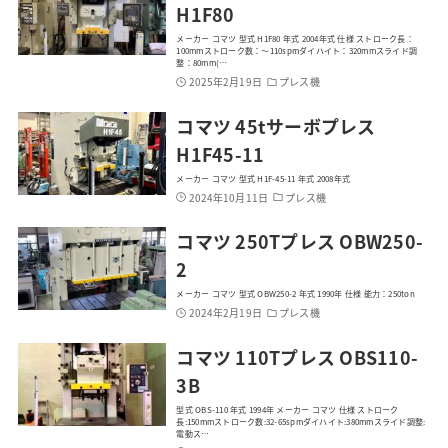
H1F80
メーカー コマツ 型式 H1F80 年式 2004年式 仕様 ストローク長：
100mmストローク数：～110spmダイハイト：320mmスライド調
整：80mm(…
2025年2月19日
プレス機
コマツ 45tサーボプレス
H1F45-11
メーカー コマツ 型式 H1F-45-11 年式 2008年式
2024年10月11日
プレス機
コマツ 250Tプレス OBW250-
2
メーカー コマツ 型式 OBW250-2 年式 1990年 仕様 能力：250ton
2024年2月19日
プレス機
コマツ 110Tプレス OBS110-
3B
型式 OBS-110 年式 1994年 メーカー コマツ 仕様 ストローク
長:150mmストローク数:32-65spmダイハイト:380mmスライド調整:
電動ス…