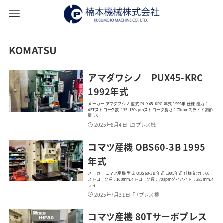
KOMATSU
アマダワシノ PUX45-KRC
1992年式
メーカー アマダワシノ 型式 PUX45-KRC 年式 1999年 仕様 能力：
45Tストローク数：75-130spmストローク長さ：70mmスライド調節
量：6…
2025年8月4日
プレス機
コマツ産機 OBS60-3B 1995
年式
メーカー コマツ産機 型式 OBS60-3B 年式 1995年式 仕様 能力：60T
ストローク長：160mmストローク数：70spmダイハイト：285mmス
ライ…
2025年7月31日
プレス機
コマツ産機 80Tサーボプレス