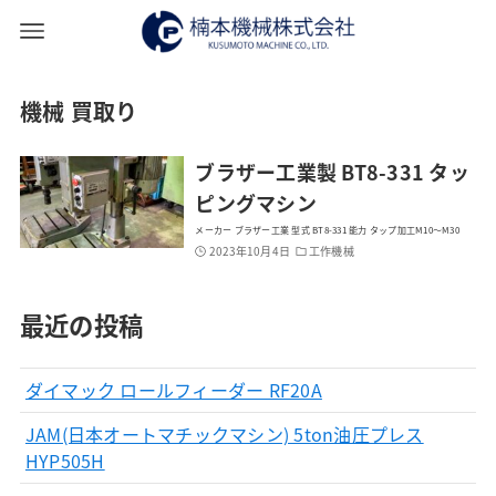
機械 買取り
ブラザー工業製 BT8-331 タッ
ピングマシン
メーカー ブラザー工業 型式 BT8-331 能力 タップ加工M10～M30
2023年10月4日
工作機械
最近の投稿
ダイマック ロールフィーダー RF20A
JAM(日本オートマチックマシン) 5ton油圧プレス
HYP505H