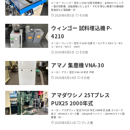
メーカー ウィンゴー 型式 L-8100 仕様 切断能力：φ70mm ウィンゴ
ー製の切断機、高価買取いたします！ やむを得ない廃業での機械買
取査定も工場設備一式…
2026年6月5日
その他
ウィンゴー 試料埋込機 P-
4210
メーカー ウィンゴー 型式 P-4210 仕様 モールドサイズΦ２５／Φ３
２／Φ３８／Φ４０ （mm）
2026年6月5日
その他
アマノ 集塵機 VNA-30
メーカー アマノ 型式 VNA-30 年式 不明
2026年5月14日
その他
アマダワシノ 25Tプレス
PUX25 2000年式
メーカー アマダワシノ 型式 PUX25 年式 2000年式 仕様 ストローク
長さ：80mmストローク数：120spmダイハイト：220mmスライド調
整量：50…
2026年4月21日
プレス機