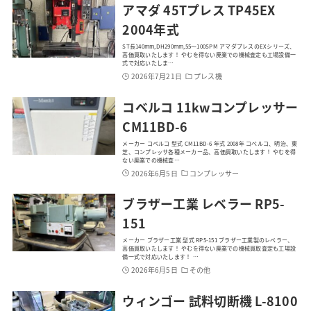
アマダ 45Tプレス TP45EX
2004年式
ST長140mm,DH290mm,55～100SPM アマダプレスのEXシリーズ、
高価買取いたします！ やむを得ない廃業での機械査定も工場設備一
式で対応いたしま…
2026年7月21日
プレス機
コベルコ 11kwコンプレッサー
CM11BD-6
メーカー コベルコ 型式 CM11BD-6 年式 2008年 コベルコ、明治、東
芝、コンプレッサ各種メーカー品、高価買取いたします！ やむを得
ない廃業での機械査…
2026年6月5日
コンプレッサー
ブラザー工業 レベラー RP5-
151
メーカー ブラザー工業 型式 RP5-151 ブラザー工業製のレベラー、
高価買取いたします！ やむを得ない廃業での機械買取査定も工場設
備一式で対応いたします！ …
2026年6月5日
その他
ウィンゴー 試料切断機 L-8100