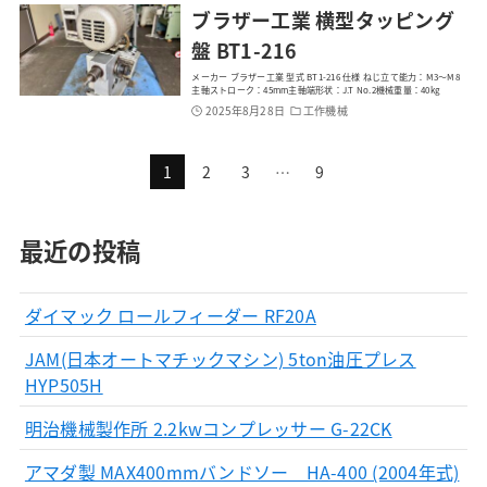
ブラザー工業 横型タッピング
盤 BT1-216
メーカー ブラザー工業 型式 BT1-216 仕様 ねじ立て能力：M3～M8
主軸ストローク：45mm主軸端形状：J.T No.2機械重量：40kg
2025年8月28日
工作機械
1
2
3
…
9
最近の投稿
ダイマック ロールフィーダー RF20A
JAM(日本オートマチックマシン) 5ton油圧プレス
HYP505H
明治機械製作所 2.2kwコンプレッサー G-22CK
アマダ製 MAX400mmバンドソー HA-400 (2004年式)