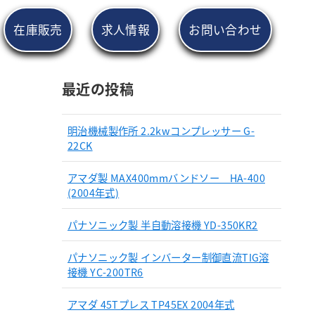
在庫販売
求人情報
お問い合わせ
最近の投稿
明治機械製作所 2.2kwコンプレッサー G-
22CK
アマダ製 MAX400mmバンドソー HA-400
(2004年式)
パナソニック製 半自動溶接機 YD-350KR2
パナソニック製 インバーター制御直流TIG溶
接機 YC-200TR6
アマダ 45Tプレス TP45EX 2004年式