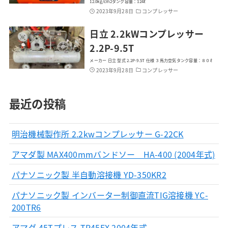
12.0kg/cm2タンク容量：124ℓ
2023年9月28日
コンプレッサー
日立 2.2kWコンプレッサー
2.2P-9.5T
メーカー 日立 型式 2.2P-9.5T 仕様 ３馬力空気タンク容量：８０ℓ
2023年9月28日
コンプレッサー
最近の投稿
明治機械製作所 2.2kwコンプレッサー G-22CK
アマダ製 MAX400mmバンドソー HA-400 (2004年式)
パナソニック製 半自動溶接機 YD-350KR2
パナソニック製 インバーター制御直流TIG溶接機 YC-
200TR6
アマダ 45Tプレス TP45EX 2004年式