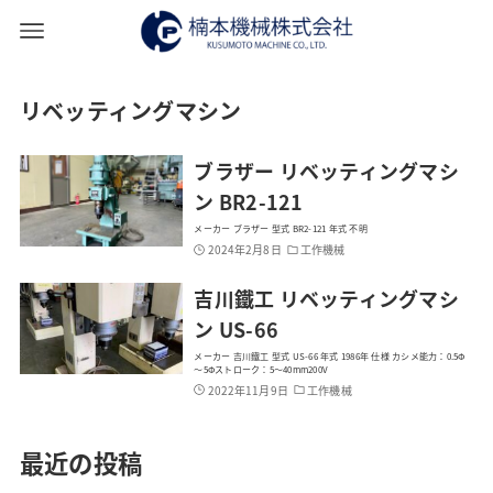
リベッティングマシン
ブラザー リベッティングマシ
ン BR2-121
メーカー ブラザー 型式 BR2-121 年式 不明
2024年2月8日
工作機械
吉川鐵工 リベッティングマシ
ン US-66
メーカー 吉川鐵工 型式 US-66 年式 1986年 仕様 カシメ能力：0.5Φ
～5Φストローク：5～40mm200V
2022年11月9日
工作機械
最近の投稿