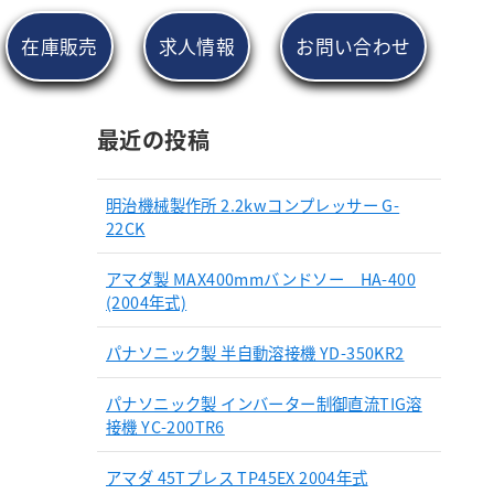
在庫販売
求人情報
お問い合わせ
最近の投稿
明治機械製作所 2.2kwコンプレッサー G-
22CK
アマダ製 MAX400mmバンドソー HA-400
(2004年式)
パナソニック製 半自動溶接機 YD-350KR2
パナソニック製 インバーター制御直流TIG溶
接機 YC-200TR6
アマダ 45Tプレス TP45EX 2004年式