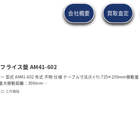
会社概要
買取査定
フライス盤 AM41-602
 型式 AM41-602 年式 不明 仕様 テーブル寸法(X×Y):725✕230mm移動量
0mm最大移動距離：300mm…
工作機械