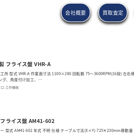
会社概要
買取査定
 フライス盤 VHR-A
 型式 VHR-A 作業面寸法 1100×280 回転数 75～3600RPM(16段) 左
リング、角度付け加工、…
工作機械
フライス盤 AM41-602
 型式 AM41-602 年式 不明 仕様 テーブル寸法(X×Y):725✕230mm移動量