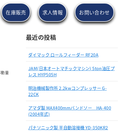
在庫販売
求人情報
お問い合わせ
最近の投稿
ダイマック ロールフィーダー RF20A
JAM(日本オートマチックマシン) 5ton油圧プ
右移動量
レス HYP505H
明治機械製作所 2.2kwコンプレッサー G-
22CK
アマダ製 MAX400mmバンドソー HA-400
(2004年式)
パナソニック製 半自動溶接機 YD-350KR2