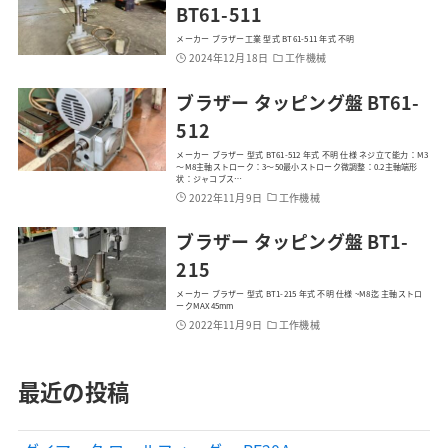
BT61-511
メーカー ブラザー工業 型式 BT61-511 年式 不明
2024年12月18日
工作機械
ブラザー タッピング盤 BT61-
512
メーカー ブラザー 型式 BT61-512 年式 不明 仕様 ネジ立て能力：M3
～M8主軸ストローク：3～50最小ストローク微調整：0.2主軸端形
状：ジャコブス…
2022年11月9日
工作機械
ブラザー タッピング盤 BT1-
215
メーカー ブラザー 型式 BT1-215 年式 不明 仕様 ~M8迄 主軸ストロ
ークMAX45mm
2022年11月9日
工作機械
最近の投稿