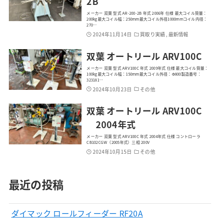
2B
メーカー 双葉 型式 AR-200-2B 年式 2006年 仕様 最大コイル質量：
200kg最大コイル幅：250mm最大コイル外径1000mmコイル内径：
270…
2024年11月14日
買取り実績 , 最新情報
双葉 オートリール ARV100C
メーカー 双葉 型式 ARV100C 年式 2009年式 仕様 最大コイル質量：
100kg最大コイル幅：150mm最大コイル外径：Φ800製造番号：
323181…
2024年10月23日
その他
双葉 オートリール ARV100C
2004年式
メーカー 双葉 型式 ARV100C 年式 2004年式 仕様 コントローラ
CB102CGW（2005年式）三相 200V
2024年10月15日
その他
最近の投稿
ダイマック ロールフィーダー RF20A