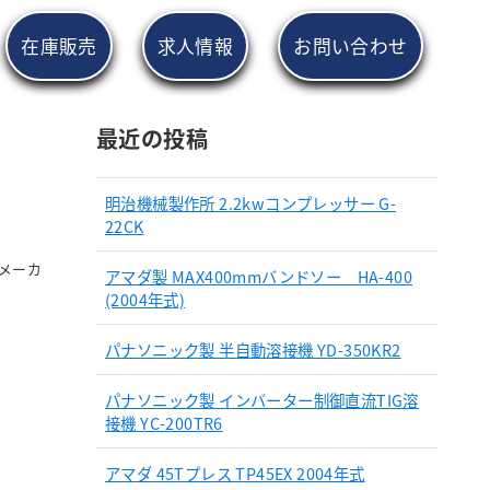
在庫販売
求人情報
お問い合わせ
最近の投稿
明治機械製作所 2.2kwコンプレッサー G-
22CK
種メーカ
アマダ製 MAX400mmバンドソー HA-400
(2004年式)
パナソニック製 半自動溶接機 YD-350KR2
パナソニック製 インバーター制御直流TIG溶
接機 YC-200TR6
アマダ 45Tプレス TP45EX 2004年式