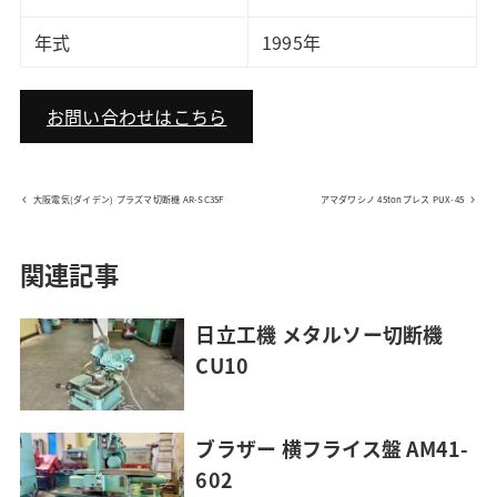
年式
1995年
お問い合わせはこちら
大阪電気(ダイデン) プラズマ切断機 AR-SC35F
アマダワシノ 45tonプレス PUX-45
関連記事
日立工機 メタルソー切断機
CU10
ブラザー 横フライス盤 AM41-
602