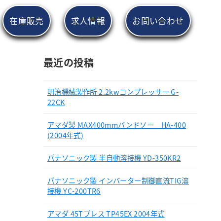
在庫販売
求人情報
お問い合わせ
最近の投稿
明治機械製作所 2.2kwコンプレッサー G-
22CK
アマダ製 MAX400mmバンドソー HA-400
(2004年式)
パナソニック製 半自動溶接機 YD-350KR2
パナソニック製 インバーター制御直流TIG溶
接機 YC-200TR6
アマダ 45Tプレス TP45EX 2004年式