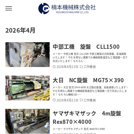
2026年4月
中部工機 旋盤 CLL1500
メーカー 中部工機 型式 CLL1500 中部工機製の汎用旋盤、高価買取
いたします！ やむを得ない廃業での機械買取査定も工場設備一式で
対応いたします！ もちろん…
2026年4月22日
工作機械
大日 NC旋盤 MG75×390
メーカー 大日 型式 DHK-6000 大日製の旋盤、高価買取いたします！
やむを得ない廃業での機械買取査定も工場設備一式で対応いたしま
す！ もちろん機械1台～…
2026年4月21日
工作機械
ヤマザキマザック 4m旋盤
Rex870×4000
メーカー ヤマザキマザック 型式 Rex870×4000