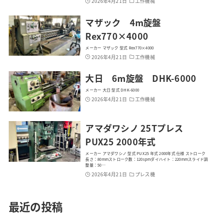
2026年4月21日
工作機械
マザック 4m旋盤
Rex770×4000
メーカー マザック 型式 Rex770×4000
2026年4月21日
工作機械
大日 6m旋盤 DHK-6000
メーカー 大日 型式 DHK-6000
2026年4月21日
工作機械
アマダワシノ 25Tプレス
PUX25 2000年式
メーカー アマダワシノ 型式 PUX25 年式 2000年式 仕様 ストローク
長さ：80mmストローク数：120spmダイハイト：220mmスライド調
整量：50…
2026年4月21日
プレス機
最近の投稿