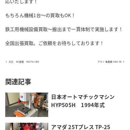
応いたします！
もちろん機械1台～の買取もOK！
鉄工用機械設備買取～搬出まで一貫体制で実施します！
全国出張買取。ご依頼をお待ちしております！
大日 NC旋盤 MG75×390
アマノ 集塵機 VNA-30
関連記事
日本オートマチックマシン
HYP505H 1994年式
アマダ 25Tプレス TP-25