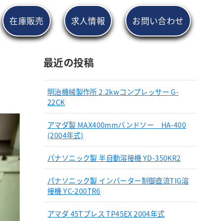
在庫販売
求人情報
お問い合わせ
最近の投稿
明治機械製作所 2.2kwコンプレッサー G-
22CK
アマダ製 MAX400mmバンドソー HA-400
(2004年式)
パナソニック製 半自動溶接機 YD-350KR2
パナソニック製 インバーター制御直流TIG溶
接機 YC-200TR6
アマダ 45Tプレス TP45EX 2004年式