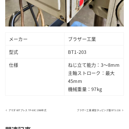
メーカー
ブラザー工業
型式
BT1-203
仕様
ねじ立て能力：3～8mm
主軸ストローク：最大
45mm
機械重量：97kg
アマダ 60Tプレス TP-60C 1988年式
ブラザー工業 横型タッピング盤 BT1-216