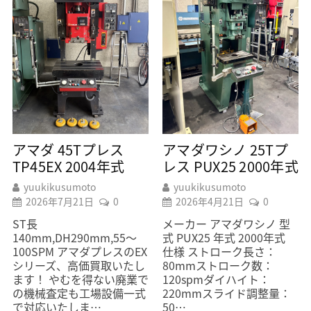
アマダ 45Tプレス
アマダワシノ 25Tプ
TP45EX 2004年式
レス PUX25 2000年式
yuukikusumoto
yuukikusumoto
2026年7月21日
0
2026年4月21日
0
ST長
メーカー アマダワシノ 型
140mm,DH290mm,55～
式 PUX25 年式 2000年式
100SPM アマダプレスのEX
仕様 ストローク長さ：
シリーズ、高価買取いたし
80mmストローク数：
ます！ やむを得ない廃業で
120spmダイハイト：
の機械査定も工場設備一式
220mmスライド調整量：
で対応いたしま…
50…