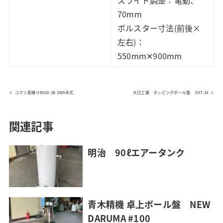
70mm
ボルスター寸法(前後×
左右)：
550mm✕900mm
コマツ産機 OBS60-3B 1995年式
大日工業 タッピングボール盤 SHT-14
関連記事
明治 90ℓエアータンク
青木精機 卓上ボール盤 NEW
DARUMA #100