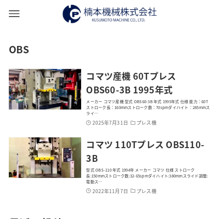
OBS
コマツ産機 60Tプレス
OBS60-3B 1995年式
メーカー コマツ産機 型式 OBS60-3B 年式 1995年式 仕様 能力：60T
ストローク長：160mmストローク数：70spmダイハイト：285mmス
ライ…
2025年7月31日
プレス機
コマツ 110Tプレス OBS110-
3B
型式 OBS-110 年式 1994年 メーカー コマツ 仕様 ストローク
長:150mmストローク数:32-65spmダイハイト:380mmスライド調整:
電動ス…
2022年11月7日
プレス機