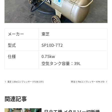
メーカー
東芝
型式
SP10D-7T2
仕様
0.75kw
空気タンク容量：39L
東芝 1.5kwコンプレッサー VT106-15T1
明治 3.7kwコンプレッサー APK-37D
関連記事
日立工機 メタルソー切断機