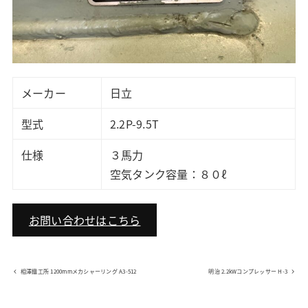
メーカー
日立
型式
2.2P-9.5T
仕様
３馬力
空気タンク容量：８０ℓ
お問い合わせはこちら
相澤鐵工所 1200mmメカシャーリング A3-512
明治 2.2kWコンプレッサー H-3