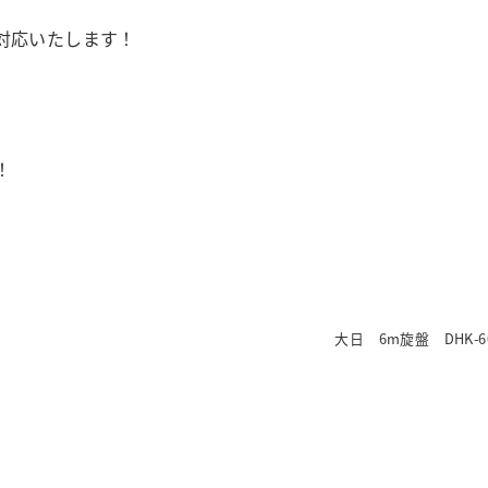
対応いたします！
！
大日 6m旋盤 DHK-6