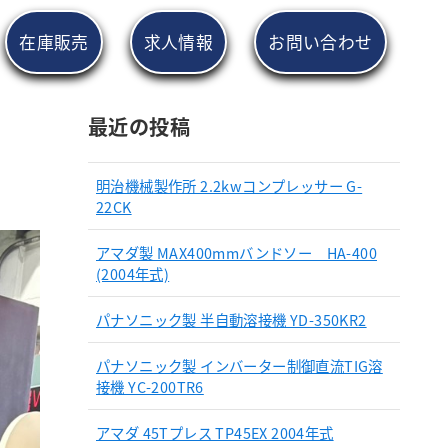
在庫販売
求人情報
お問い合わせ
最近の投稿
明治機械製作所 2.2kwコンプレッサー G-
22CK
アマダ製 MAX400mmバンドソー HA-400
(2004年式)
パナソニック製 半自動溶接機 YD-350KR2
パナソニック製 インバーター制御直流TIG溶
接機 YC-200TR6
アマダ 45Tプレス TP45EX 2004年式