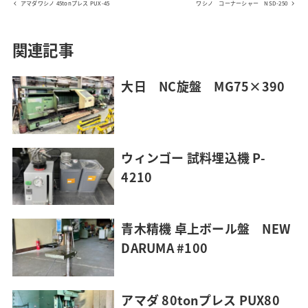
アマダワシノ 45tonプレス PUX-45
ワシノ コーナーシャー NSD-250
関連記事
大日 NC旋盤 MG75×390
ウィンゴー 試料埋込機 P-
4210
青木精機 卓上ボール盤 NEW
DARUMA #100
アマダ 80tonプレス PUX80